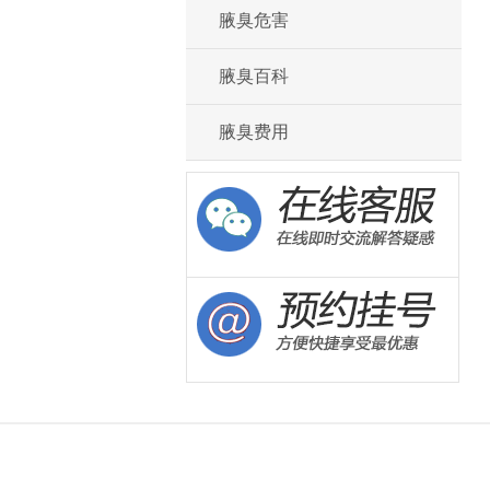
腋臭危害
腋臭百科
腋臭费用