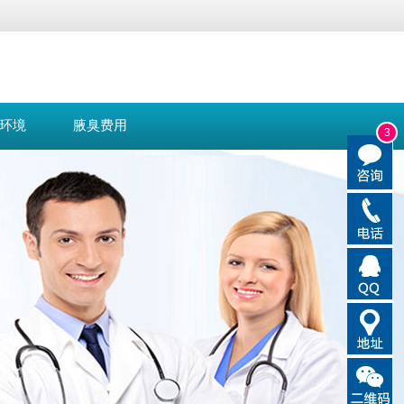
环境
腋臭费用
3